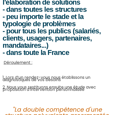
l'élaboration de solutions
- dans toutes les structures
- peu importe le stade et la
typologie de problèmes
- pour tous les publics (salariés,
clients, usagers, partenaires,
mandataires...)
- dans toute la France
Déroulement :
1.
Lors d’un rendez-vous nous établissons un
diagnostiques de vos besoins
2. Nous vous restituons ensuite une étude avec
proposition d’intervention personnalisée
"La double compétence d'une